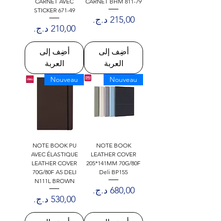
CARNET AVEC
CARNET BHM 811-79
STICKER 671-49
السعر
السعر
أضِف إلى
أضِف إلى
العربة
العربة
Nouveau
Nouveau
NOTE BOOK PU
NOTE BOOK
AVEC ÉLASTIQUE
LEATHER COVER
LEATHER COVER
205*141MM 70G/80F
70G/80F A5 DELI
Deli BP155
N111L BROWN
السعر
السعر