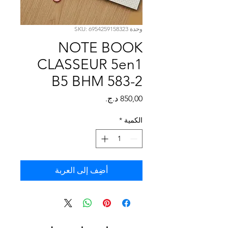
Γ
وحدة SKU: 6954259158323
NOTE BOOK
CLASSEUR 5en1
B5 BHM 583-2
السعر
الكمية
*
أضِف إلى العربة