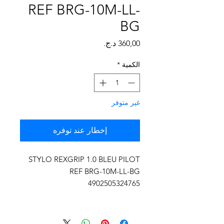
Γ
REF BRG-10M-LL-
BG
السعر
الكمية
*
غير متوفر
إخطار عند توفره
STYLO REXGRIP 1.0 BLEU PILOT
REF BRG-10M-LL-BG
4902505324765