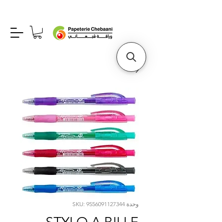
وحدة SKU: 9556091127344