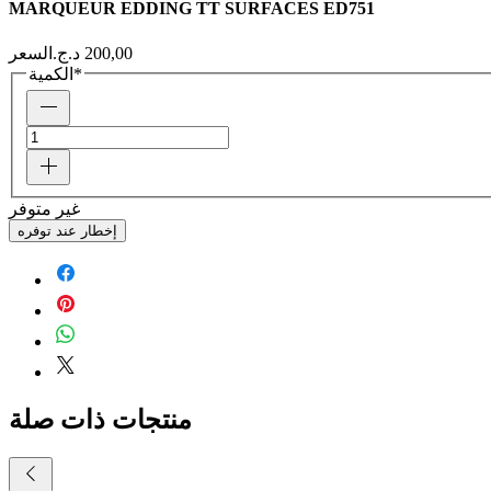
MARQUEUR EDDING TT SURFACES ED751
السعر
*
الكمية
غير متوفر
إخطار عند توفره
منتجات ذات صلة