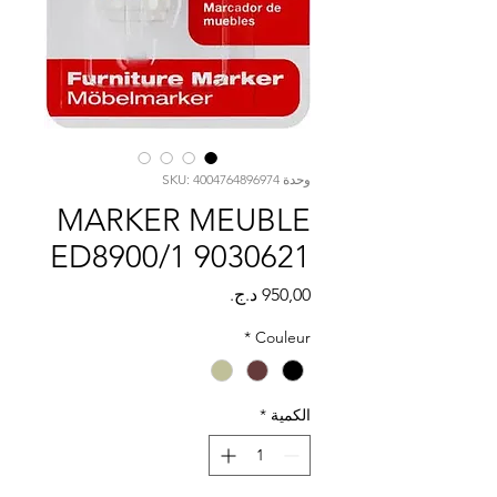
Γ
وحدة SKU: 4004764896974
MARKER MEUBLE
ED8900/1 9030621
السعر
*
Couleur
الكمية
*