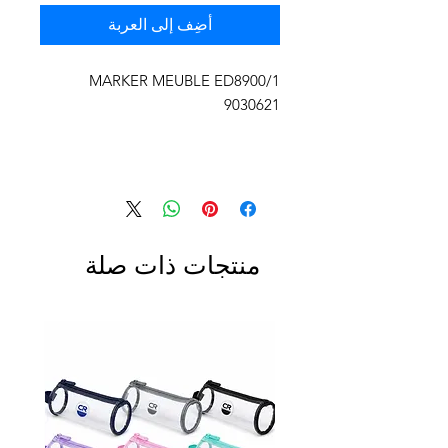
أضِف إلى العربة
MARKER MEUBLE ED8900/1
9030621
منتجات ذات صلة