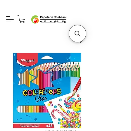
وحدة SKU: 3154148320487