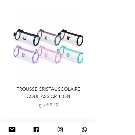
LAIRE
TROUSSE CRISTAL SCOLAIRE
9
COUL ASS CR-11034
السعر
NOUS CONTACTER