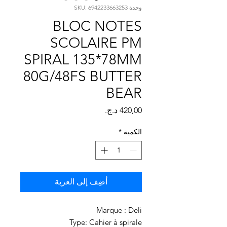
Γ
وحدة SKU: 6942233663253
BLOC NOTES
SCOLAIRE PM
SPIRAL 135*78MM
80G/48FS BUTTER
BEAR
السعر
الكمية
*
أضِف إلى العربة
Marque : Deli
Type: Cahier à spirale